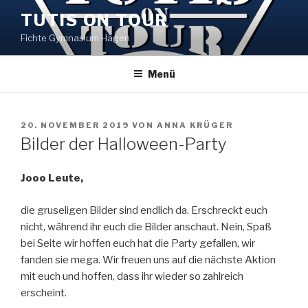
Zum
TUTIS ON TOUR
Inhalt
Fichte Gymnasium Hagen
springen
Menü
VERÖFFENTLICHT
20. NOVEMBER 2019
VON
ANNA KRÜGER
AM
Bilder der Halloween-Party
Jooo Leute,
die gruseligen Bilder sind endlich da. Erschreckt euch
nicht, während ihr euch die Bilder anschaut. Nein, Spaß
bei Seite wir hoffen euch hat die Party gefallen, wir
fanden sie mega. Wir freuen uns auf die nächste Aktion
mit euch und hoffen, dass ihr wieder so zahlreich
erscheint.