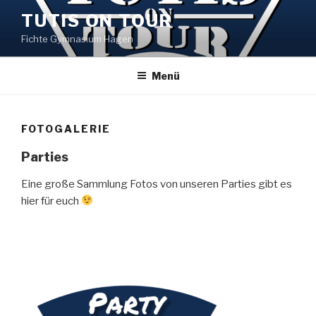
Zum
TUTIS ON TOUR
Inhalt
Fichte Gymnasium Hagen
springen
Menü
FOTOGALERIE
Parties
Eine große Sammlung Fotos von unseren Parties gibt es
hier für euch